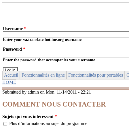
Skip to main content
Username
*
Enter your va.translate.hotline.org username.
Password
*
Enter the password that accompanies your username.
Accueil
Fonctionnalités en ligne
Fonctionnalités pour portables
C
HOME
YOU ARE HERE
Submitted by
admin
on Mon, 11/14/2011 - 22:21
COMMENT NOUS CONTACTER
Sujets qui vous intéressent
*
Plus d’informations au sujet du programme